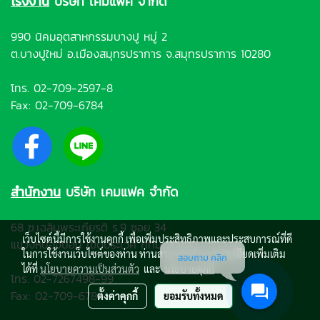
โรงงาน
บริษัท เคมแฟค จำกัด
990 นิคมอุตสาหกรรมบางปู หมู่ 2
ต.บางปูใหม่ อ.เมืองสมุทรปราการ จ.สมุทรปราการ 10280
โทร.
02-709-2597-8
Fax: 02-709-6784
สำนักงาน
บริษัท เคมแฟค จำกัด
68 ซ.เฉลิมพระเกียรติ ร.9 ซอย 34
เว็บไซต์นี้มีการใช้งานคุกกี้ เพื่อเพิ่มประสิทธิภาพและประสบการณ์ที่ดี
แขวงหนองบอน เขตประเวศ กทม. 10250
ในการใช้งานเว็บไซต์ของท่าน ท่านสามารถอ่านรายละเอียดเพิ่มเติม
สอบถาม คลิก
ได้ที่
นโยบายความเป็นส่วนตัว
และ
นโยบายคุกกี้
โทร.
02-7267498-99
Fax: 02-709-6784
ตั้งค่าคุกกี้
ยอมรับทั้งหมด