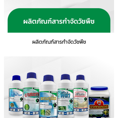
ผลิตภัณฑ์สารกำจัดวัชพืช