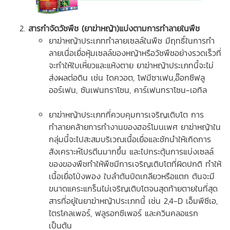
สารกำจัดวัชพืช (ยาฆ่าหญ้า)แบ่งตามการทำลายในพืช
ยาฆ่าหญ้าประเภททำลายเซลล์ในพืช มีฤทธิ์ในการทำ
ลายเนื่อเยื่อหุ้มเซลล์ของหญ้าหรือวัชพืชอย่างรวดเร็วที่
จะทำให้ใบเหี่ยวและแห้งตาย ยาฆ่าหญ้าประเภทนี้จะไม่
ส่งผลต่อดิน เช่น ไดควอต, โฟมีซาเฟน,อ๊อกซีฟลู
ออร์เฟน, ซันเฟนทราโซน, คาร์เฟนทราโซน-เอทิล
ยาฆ่าหญ้าประเภทที่ควบคุมการเจริญเติบโต การ
ทำลายคล้ายการทำงานของฮอร์โมนเพศ ยาฆ่าหญ้าใน
กลุ่มนี้จะไปสะสมบริเวณเนื้อเยื่อและชักนำให้เกิดการ
สังเคราะห์โปรตีนมากขึ้น และไปกระตุ้นการแบ่งเซลล์
ของของพืชทำให้พืชมีการเจริญเติบโตที่ผิดปกติ ทำให้
เนื้อเยื่อโป่งพอง ใบลำต้นบิดเกลียวหรือแตก ต้นจะมี
ขนาดแคระแกร็นไม่เจริญเติบโตจนสุดท้ายตายในที่สุด
สารที่อยู่ในยาฆ่าหญ้าประเภทนี้ เช่น 2,4-D เอ็มพีซีเอ,
ไตรโคลเพอร์, ฟลูรอกซีเพอร์ และควินคลอแรก
เป็นต้น