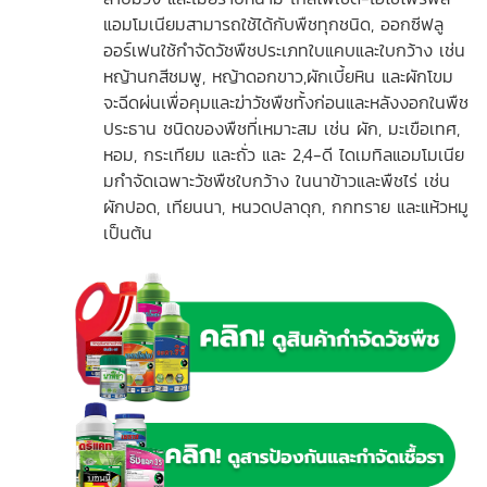
แอมโมเนียมสามารถใช้ได้กับพืชทุกชนิด, ออกซีฟลู
ออร์เฟนใช้กำจัดวัชพืชประเภทใบแคบและใบกว้าง เช่น
หญ้านกสีชมพู, หญ้าดอกขาว,ผักเบี้ยหิน และผักโขม
จะฉีดผ่นเพื่อคุมและฆ่าวัชพืชทั้งก่อนและหลังงอกในพืช
ประธาน ชนิดของพืชที่เหมาะสม เช่น ผัก, มะเขือเทศ,
หอม, กระเทียม และถั่ว และ 2,4-ดี ไดเมทิลแอมโมเนีย
มกำจัดเฉพาะวัชพืชใบกว้าง ในนาข้าวและพืชไร่ เช่น
ผักปอด, เทียนนา, หนวดปลาดุก, กกทราย และแห้วหมู
เป็นต้น