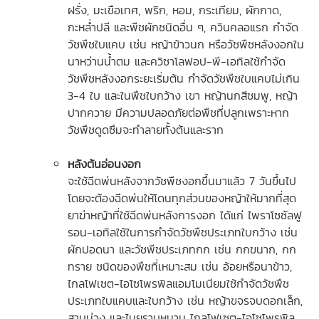
ฝรั่ง, มะเขือเทศ, พริก, หอม, กระเทียม, ผักกาด,
กะหล่ำปลี และพืชผักชนิดอื่น ๆ, ควินคลอแรก กำจัด
วัชพืชใบแคบ เช่น หญ้าข้าวนก หรือวัชพืชหลังงอกใน
นาหว่านน้ำตม และควิซาโลฟอป-พี-เอทิลใช้กำจัด
วัชพืชหลังงอกระยะเริ่มต้น กำจัดวัชพืชใบแคบไม่เกิน
3-4 ใบ และในพืชใบกว้าง เขา หญ้านกสีชมพู, หญ้า
ปากควาย มีความปลอดภัยต่อพืชที่ปลูกเพราะหาก
วัชพืชดูดซึมจะทำลายทั้งต้นและราก
หลังต้นอ่อนงอก
จะใช้ฉีดพ่นหลังจากวัชพืชงอกขึ้นมาแล้ว 7 วันขึ้นไป
โดยจะต้องฉีดพ่นให้โดนทุกส่วนของหญ้าให้มากที่สุด
ยาฆ่าหญ้าที่ใช้ฉีดพ่นหลังการงอก ได้แก่ ไพราโซซัลฟู
รอน-เอทิลใช้ในการกำจัดวัชพืชประเภทใบกว้าง เช่น
ผักปอดนา และวัชพืชประเภทกก เช่น กกขนาก, กก
ทราย ชนิดของพืชที่เหมาะสม เช่น อ้อยหรือนาข้าว,
ไกลโฟเซต-ไอโซโพรพิลแอมโมเนียมใช้กำจัดวัชพืช
ประเภทใบแคบและใบกว้าง เช่น หญ้าขจรจบดอกเล็ก,
สาบม่วง และไมยราบหนาม ไกลโฟเซต-ไอโซโพรพิล