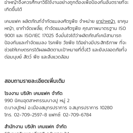
ฆ่าหญ้าจึงควรศึกษาวิธีใช้งานอย่างถูกต้องเพื่อป้องกันอันตรายที่จะ
เกิดขึ้นได้
เคมแฟค ผลิตภัณฑ์จำกัดแมลงศัตรูพืช จำหน่าย
ยาฆ่าหญ้า
, ยาคุม
หญ้า, ยากำจัดเพลี้ย, กำจัดแมลงศัตรูพืช คุณภาพมาตรฐาน ISO
9001 และ ISO/IEC 17025 จึงมั่นใจได้ว่าผลิตภัณฑ์เคมีสามารถ
ป้องกันและกำจัดแมลง โรคพืช วัชพืช ได้อย่างมีประสิทธิภาพ ที่จะ
ช่วยให้เกษตรกรได้ผลผลิตตามเป้าหมายที่ตั้งไว้ และยังปลอดภัยทั้ง
ต่อมนุษย์ สัตว์ พืช และสิ่งแวดล้อม
สอบถามรายละเอียดเพิ่มเติม
โรงงาน บริษัท เคมแฟค จำกัด
990 นิคมอุตสาหกรรมบางปู หมู่ 2
ต.บางปูใหม่ อ.เมืองสมุทรปราการ จ.สมุทรปราการ 10280
โทร.
02-709-2597-8
แฟกซ์: 02-709-6784
สำนักงาน บริษัท เคมแฟค จำกัด