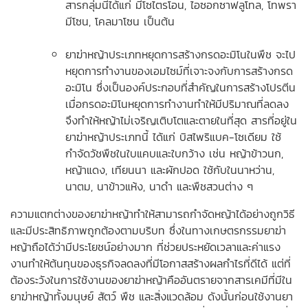
สารกลุ่มนี้ได้แก่ มีโซไตรโอน, ไอซอกซาฟลูโทล, โทพรา
มีโซน, โคลมาโซน เป็นต้น
ยาฆ่าหญ้าประเภทหยุดการสร้างกรดอะมิโนในพืช จะไป
หยุดการทำงานของเอมไซม์ที่เจาะจงกับการสร้างกรด
อะมิโน ซึ่งเป็นองค์ประกอบที่สำคัญในการสร้างโปรตีน
เมื่อกรดอะมิโนหยุดการทำงานทำให้มีปริมาณที่ลดลง
จึงทำให้หญ้าไม่เจริญเติบโตและตายในที่สุด สารที่อยู่ใน
ยาฆ่าหญ้าประเภทนี้ ได้แก่ บิสไพริแบค-โซเดียม ใช้
กำจัดวัชพืชในใบแคบและใบกว้าง เช่น หญ้าข้าวนก,
หญ้าแดง, เทียนนา และผักปอด ใช้กับในนาหว่าน,
นาตม, นาข้าวแห้ง, นาดำ และพืชสวนต่าง ๆ
ความแตกต่างของยาฆ่าหญ้าทำให้สามารถกำจัดหญ้าได้อย่างถูกวิธี
และมีประสิทธิภาพถูกต้องตามบริบท ซึ่งในทางเกษตรกรรมยาฆ่า
หญ้าถือได้ว่ามีประโยชน์อย่างมาก ที่ช่วยประหยัดเวลาและค่าแรง
งานทำให้ต้นทุนของธุรกิจลดลงที่มีโอกาสสร้างผลกำไรที่ดีได้ แต่ที่
ต้องระวังในการใช้งานของยาฆ่าหญ้าคืออันตรายจากสารเคมีที่มีใน
ยาฆ่าหญ้าทั้งมนุษย์ สัตว์ พืช และสิ่งแวดล้อม ดังนั้นก่อนใช้งานยา