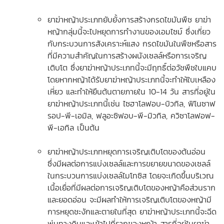
ยาฆ่าหญ้าประเภทยับยั้งการสร้างกรดไขมันพืช ยาฆ่า
หญ้ากลุ่มนี้จะไปหยุดการทำงานของเอมไซม์ ซึ่งเกี่ยว
กับกระบวนการสังเคราะห์แสง กรดไขมันในพืชหรือสาร
ที่มีความสำคัญในการสร้างผนังเซลล์หรือการเจริญ
เติบโต ซึ่งยาฆ่าหญ้าประเภทนี้จะมีฤทธิ์ต่อวัชพืชใบแคบ
โดยหากหญ้าได้รับยาฆ่าหญ้าประเภทนี้จะทำให้ใบเหลือง
เหี่ยว และทำให้ยืนต้นตายภายใน 10-14 วัน สารที่อยู่ใน
ยาฆ่าหญ้าประเภทนี้เช่น ไซฮาโลฟอบ-บิวทิล, ฟิโนซาฟ
รอป-พี-เอมิล, ฟลูอะซิฟอบ-พี-มิวทิล, ควิซาโลฟอฟ-
พี-เอทิล เป็นต้น
ยาฆ่าหญ้าประเภทหยุดการเจริญเติบโตของต้นอ่อน
ซึ่งมีผลต่อการแบ่งเซลล์และการขยายขนาดของเซลล์
ในกระบวนการแบ่งเซลล์ไมโทซิส โดยจะเกิดขึ้นบริเวณ
เนื้อเยื่อที่มีผลต่อการเจริญเติบโตของหญ้าคือส่วนราก
และยอดอ่อน จะมีผลทำให้การเจริญเติบโตของหญ้ามี
การหยุดชะงักและตายในที่สุด ยาฆ่าหญ้าประเภทนี้จะฉีด
พ่นทางดินและเข้าไปที่รากของหญ้า สารที่อยู่ในยาฆ่า