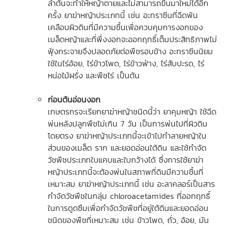
ลำต้นจะทำให้หญ้าตายและไม่สามารถขึ้นมาใหม่ได้อีก
ครั้ง ยาฆ่าหญ้าประเภทนี้ เช่น อะทราซีนที่ฉีดพ้น
เคลือบผิวดินที่มีความชื้นเพื่อควบคุมการงอกของ
เมล็ดหญ้าและที่พึ่งงอกจะออกฤทธิ์เต็มประสิทธิภาพไม่
ฟุ้งกระจายจึงปลอดภัยต่อพืชรอบข้าง อะทราซีนนิยม
ใช้ในไร่อ้อย, ไร่ข้าวโพด, ไร่ข้าวฟ่าง, ไร่สับปะรด, ไร่
หน่อไม้ฝรั่ง และพืชไร่ เป็นต้น
ก่อนต้นอ่อนงอก
เกษตรกรจะเรียกยาฆ่าหญ้าชนิดนี้ว่า ยาคุมหญ้า ใช้ฉีด
พ่นหลังปลูกพืชไม่เกิน 7 วัน เป็นการพ่นไปที่ผิวดิน
โดยตรง ยาฆ่าหญ้าประเภทนี้จะเข้าไปทำลายหญ้าใน
ส่วนของเมล็ด ราก และยอดอ่อนใต้ดิน และใช้กำจัด
วัชพืชประเภทใบแคบและใบกว้างได้ ซึ่งการใช้ยาฆ่า
หญ้าประเภทนี้จะต้องพ่นในสภาพที่ดินมีความชื้นที่
เหมาะสม ยาฆ่าหญ้าประเภทนี้ เช่น อะลาคลอร์เป็นสาร
กำจัดวัชพืชในกลุ่ม chloroacetamides ที่ออกฤทธิ์
ในการดูดซึมเพื่อกำจัดวัชพืชที่อยู่ใต้ดินและยอดอ่อน
ชนิดของพืชที่เหมาะสม เช่น ข้าวโพด, ถั่ว, อ้อย, มัน