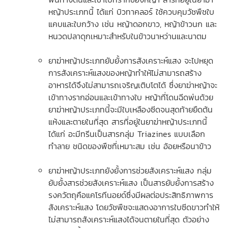
หญ้าประเภทนี้ ได้แก่ บิวทาคลอร์ ใช้ควบคุมวัชพืชใบ
แคบและใบกว้าง เช่น หญ้าดอกขาว, หญ้าข้าวนก และ
หนวดปลาดุกเหมาะสำหรับในข้าวนาหว่านและนาตม
ยาฆ่าหญ้าประเภทยับยั้งการสังเคราะห์แสง จะไปหยุด
การสังเคราะห์แสงของหญ้าทำให้ไม่สามารถสร้าง
อาหารได้จึงไม่สามารถเจริญเติบโตได้ ซึ่งยาฆ่าหญ้าจะ
เข้าทางรากอ่อนและเข้าทางใบ หญ้าที่โดนฉีดพ่นด้วย
ยาฆ่าหญ้าประเภทนี้จะมีใบเหลืองซีดจนสุดท้ายยืดต้น
แห้งและตายในที่สุด สารที่อยู่ในยาฆ่าหญ้าประเภทนี้
ได้แก่ อะมีทรีนเป็นสารกลุ่ม Triazines แบบเลือก
ทำลาย ชนิดของพืชที่เหมาะสม เช่น อ้อยหรือนาข้าว
ยาฆ่าหญ้าประเภทยังยั้งการช่วยสังเคราะห์แสง กลุ่ม
ยับยั้งสารช่วยสังเคราะห์แสง เป็นสารยับยั้งการสร้าง
รงควัตถุคือแคโรทีนอยด์ซึ่งมีผลต่อประสิทธิภาพการ
สังเคราะห์แสง โดยวัชพืชจะแสดงอาการใบซีดขาวทำให้
ไม่สามารถสังเคราะห์แสงได้จนตายในที่สุด ตัวอย่าง