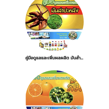
คู่มือดูแลและเพิ่มผลผลิต มันสำปะหลัง