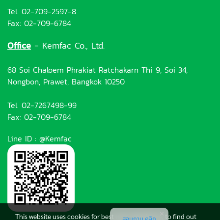
Tel. 02-709-2597-8
Fax: 02-709-6784
Office
- Kemfac Co., Ltd.
68 Soi Chaloem Phrakiat Ratchakarn Thi 9, Soi 34,
Nongbon, Prawet, Bangkok 10250
Tel. 02-7267498-99
Fax: 02-709-6784
Line ID : @Kemfac
This website uses cookies for best user experience, to find out
สอบถาม คลิก