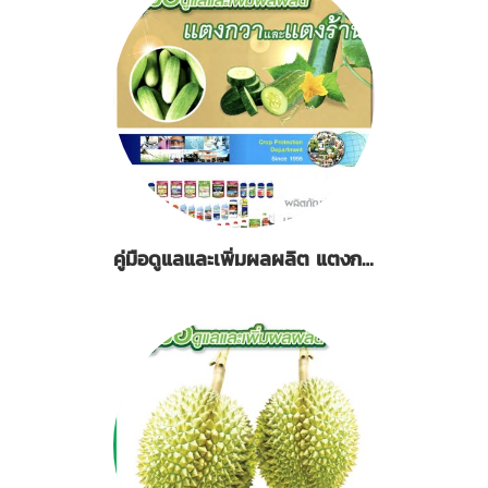
คู่มือดูแลและเพิ่มผลผลิต แตงกวาและแตงร้าน