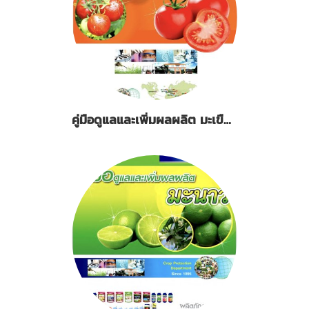
คู่มือดูแลและเพิ่มผลผลิต มะเขือเทศ