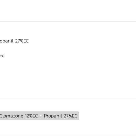
opanil 27%EC
eed
Clomazone 12%EC + Propanil 27%EC