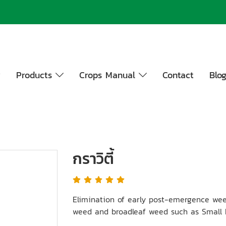
y
Products
Crops Manual
Contact
Blo
กราวิตี้
Elimination of early post-emergence weed
weed and broadleaf weed such as Small F