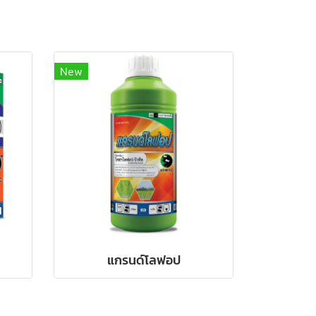
New
แกรนด์โลฟอป