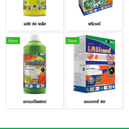
เอโซ่ 30 พลัส
พรีเวอร์
New
New
แกรนด์โลฟอป
เคมเทกซ์ 90