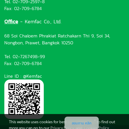
Tel. 02-709-2597-8
Fax: 02-709-6784
Office
- Kemfac Co., Ltd.
68 Soi Chaloem Phrakiat Ratchakarn Thi 9, Soi 34,
Nongbon, Prawet, Bangkok 10250
Tel. 02-7267498-99
Fax: 02-709-6784
Line ID : @Kemfac
This website uses cookies for best user experience, to find out
สอบถาม คลิก
more you can go to our
Privacy Policy
and
Cookies Policy