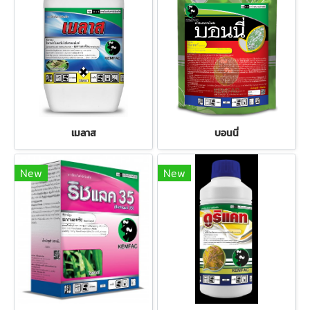
เมลาส
บอนนี่
New
New