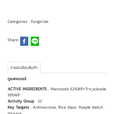
Categories :
Fungicide
Share
รายละเอียดสินค้า
ทูแฟคเตอร์
ACTIVE INGREDIENTS
: Mancozeb 62%WP+Tricyclazole
18%WP
Activity Group
: G1
Key Targets
: Anthracnose, Rice blast, Pueple blotch
disease