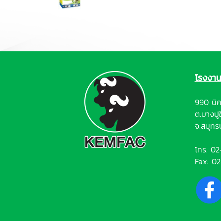
โรงงา
990 นิค
ต.บางปู
จ.สมุท
โทร.
02
Fax: 0