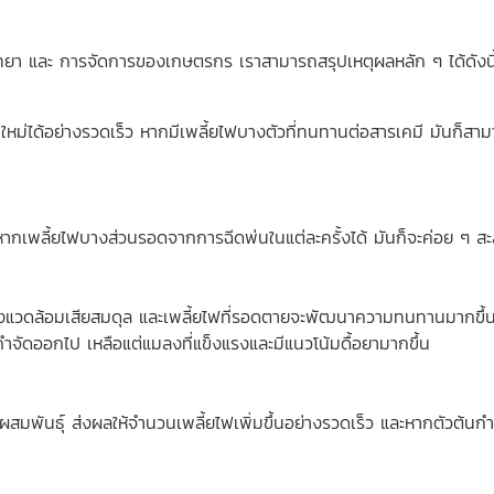
ิทยา และ การจัดการของเกษตรกร เราสามารถสรุปเหตุผลหลัก ๆ ได้ดังนี
ุ่นใหม่ได้อย่างรวดเร็ว หากมีเพลี้ยไฟบางตัวที่ทนทานต่อสารเคมี มันก็สา
ากเพลี้ยไฟบางส่วนรอดจากการฉีดพ่นในแต่ละครั้งได้ มันก็จะค่อย ๆ
่งแวดล้อมเสียสมดุล และเพลี้ยไฟที่รอดตายจะพัฒนาความทนทานมากขึ้น
กำจัดออกไป เหลือแต่แมลงที่แข็งแรงและมีแนวโน้มดื้อยามากขึ้น
ผสมพันธุ์ ส่งผลให้จำนวนเพลี้ยไฟเพิ่มขึ้นอย่างรวดเร็ว และหากตัวต้นก