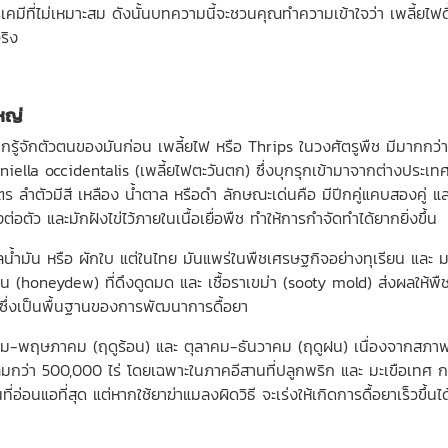
เคมีที่ไม่เหมาะสม ดังนั้นบทความนี้จะชวนคุณทำความเข้าใจว่า เพลี้ยไฟ
ริง
ใหญ่
ิ่มจากรู้จักตัวตนของมันก่อน เพลี้ยไฟ หรือ Thrips ในวงศัตรูพืช มีมากกว
iniella occidentalis (เพลี้ยไฟตะวันตก) ซึ่งบุกรุกเข้ามาจากต่างป
 ลำตัวมีสี เหลือง น้ำตาล หรือดำ ลักษณะเด่นคือ มีปีกคู่แคบสองคู่ และ ป
อตัว และมักฝังไข่ไว้ภายในเนื้อเยื่อพืช ทำให้การกำจัดทำได้ยากยิ่งขึ้น
ะกูลน้ำมัน หรือ ผักใบ แต่ในไทย มันแพร่ในพืชเศรษฐกิจอย่างทุเรียน แล
 (honeydew) ที่ดึงดูดมด และ เชื้อราเขม่า (sooty mold) ส่งผลให้พืชเส
 ซึ่งเป็นพื้นฐานของการพัฒนาการดื้อยา
คม-พฤษภาคม (ฤดูร้อน) และ ตุลาคม-ธันวาคม (ฤดูฝน) เนื่องจากสภา
ุมกว่า 500,000 ไร่ โดยเฉพาะในภาคอีสานที่ปลูกพริก และ มะเขือเทศ ก
่อนแอที่สุด แต่หากใช้ยาฆ่าแมลงผิดวิธี จะเร่งให้เกิดการดื้อยาเร็วขึ้นได