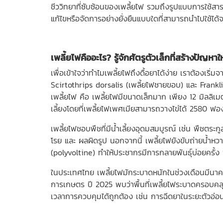
ชีววิทยาที่ซับซ้อนของเพลี้ยไฟ รวมถึงรูปแบบการใช้สาร
แก้ไขหรือจัดการอย่างยั่งยืนแบบใดที่สามารถนำไปใช้ได้จ
เพลี้ยไฟ
คืออะไร? รู้จักศัตรูตัวเล็กที่สร้างปัญหา
เพื่อเข้าใจว่าทำไมเพลี้ยไฟถึงดื้อยาได้ง่าย เราต้องเร
Scirtothrips dorsalis (เพลี้ยไฟชายขอบ) และ Frankl
เพลี้ยไฟ คือ เพลี้ยไฟมีขนาดเล็กมาก เพียง 12 มิลลิเมตร
เลี้ยงโดยที่เพลี้ยไฟเพศเมียสามารถวางไข่ได้ 2580 ฟองต่
เพลี้ยไฟชอบพืชที่มีน้ำเลี้ยงอุดมสมบูรณ์ เช่น พืชตร
โรย และ ผลผิดรูป นอกจากนี้ เพลี้ยไฟยังขับถ่ายน้ำหวาน
(polyvoltine) ทำให้ประชากรมีการกลายพันธุ์บ่อยครั้ง
ในประเทศไทย เพลี้ยไฟมักระบาดหนักในช่วงเดือนมีนา
การเกษตร ปี 2025 พบว่าพื้นที่เพลี้ยไฟระบาดครอบคล
เวลาการควบคุมได้ถูกต้อง เช่น การฉีดยาในระยะตัวอ่อนที่อ