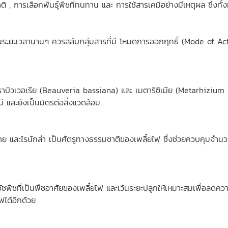
 , การเลือกพันธุ์พืชที่ทนทาน และ การใช้สารเคมีอย่างมีเหตุผล ซึ่งทั้งหม
็นระยะเวลานานๆ ควรสลับกลุ่มสารที่มี โหมดการออกฤทธิ์ (Mode of Acti
อราบิวเวอเรีย (Beauveria bassiana) และ เมตาริซิเมีย (Metarhizium
ี และยังเป็นมิตรต่อสิ่งแวดล้อม
าลาย และไรนักล่า เป็นศัตรูทางธรรมชาติของเพลี้ยไฟ ซึ่งช่วยควบคุมจ
พืชที่เป็นพืชอาศัยของเพลี้ยไฟ และเว้นระยะปลูกให้เหมาะสมเพื่อลดควา
ฟได้อีกด้วย