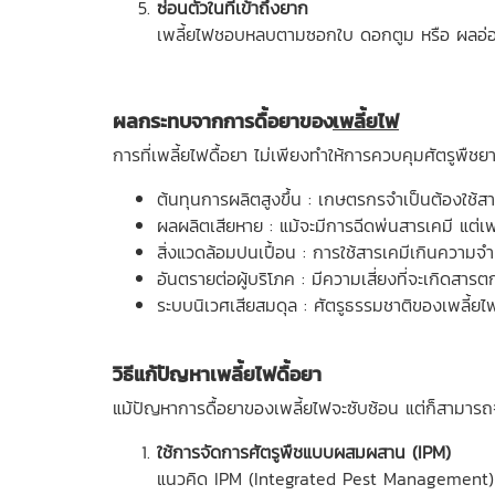
ซ่อนตัวในที่เข้าถึงยาก
เพลี้ยไฟชอบหลบตามซอกใบ ดอกตูม หรือ ผลอ่อน จ
ผลกระทบจากการดื้อยาของ
เพลี้ยไฟ
การที่เพลี้ยไฟดื้อยา ไม่เพียงทำให้การควบคุมศัตรูพืช
ต้นทุนการผลิตสูงขึ้น : เกษตรกรจำเป็นต้องใช้ส
ผลผลิตเสียหาย : แม้จะมีการฉีดพ่นสารเคมี แต่เพ
สิ่งแวดล้อมปนเปื้อน : การใช้สารเคมีเกินความจำ
อันตรายต่อผู้บริโภค : มีความเสี่ยงที่จะเกิดสา
ระบบนิเวศเสียสมดุล : ศัตรูธรรมชาติของเพลี้ยไฟ
วิธีแก้ปัญหาเพลี้ยไฟดื้อยา
แม้ปัญหาการดื้อยาของเพลี้ยไฟจะซับซ้อน แต่ก็สามารถจัด
ใช้การจัดการศัตรูพืชแบบผสมผสาน (IPM)
แนวคิด IPM (Integrated Pest Management) คือ 