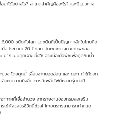
ดื้อยาได้อย่างไร? สาเหตุสำคัญคืออะไร? และมีแนวทาง
่า 6,000 ชนิดทั่วโลก แต่ชนิดที่เป็นปัญหาหลักในไทยคือ
ระเทศเมื่อประมาณ 20 ปีก่อน ลักษณะทางกายภาพของ
ากแบบดูดเจาะ ซึ่งใช้เจาะเนื้อเยื่อพืชเพื่อดูดกินน้ำ
ะ มะม่วง โดยดูดน้ำเลี้ยงจากยอดอ่อน และ ดอก ทำให้ดอก
ียหายมากยิ่งขึ้น การที่เพลี้ยไฟมีหลายรุ่นต่อปี
พอากาศที่เอื้ออำนวย จากรายงานของกรมส่งเสริม
ารเข้าใจวงจรชีวิตนี้ช่วยให้เกษตรกรสามารถกำหนด
้