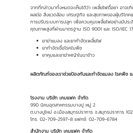
จากที่กล่าวมาทั้งหมดจะเห็นได้ว่า เพลี้ยไฟดื้อยา อาจเ
ผลต่อ สิ่งแวดล้อม เศรษฐกิจ และสุขภาพของผู้บริโภคแน
การปรับระบบการปลูก เพื่อควบคุมเพลี้ยไฟอย่างมีประส
คุณภาพสูงที่ผ่านมาตรฐาน ISO 9001 และ ISO/IEC 1
ยาฆ่าแมลง และยากำจัดเพลี้ยไฟ
ยากำจัดเชื้อโรคในพืช
ยาคุมและยาฆ่าหญ้าในนาข้าว
ผลิตภัณฑ์ของเราช่วยป้องกันและกำจัดแมลง โรคพืช และว
โรงงาน บริษัท เคมแฟค จำกัด
990 นิคมอุตสาหกรรมบางปู หมู่ 2
ต.บางปูใหม่ อ.เมืองสมุทรปราการ จ.สมุทรปราการ 10
โทร.
02-709-2597-8
แฟกซ์: 02-709-6784
สำนักงาน บริษัท เคมแฟค จำกัด