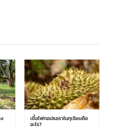
วง
เชื้อไฟทอปธอราในทุเรียนคือ
อะไร?