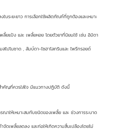
งในระยะยาว การเลือกใช้ผลิตภัณฑ์ที่ถูกต้องและเหมาะ
ลี้ยแป้ง และ เพลี้ยหอย โดยตัวยาที่นิยมใช้ เช่น อิมิดา
ลุ่มสไปโนซาด , ลัมบ์ดา-ไซฮาโลทรินและ ไพรีทรอยด์
ำคัญที่ควรใส่ใจ มีแนวทางปฏิบัติ ดังนี้
พิจารณาให้เหมาะสมกับชนิดของเพลี้ย และ ช่วงการระบาด
ำจัดเพลี้ยลดลง และก่อให้เกิดความสิ้นเปลืองโดยไม่