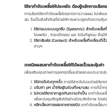
ใช้ยากำจัดเพลี้ยให้ประหยัด ต้องรู้หลักการเลือก
การเลือกใช้ยากำจัดเพลี้ยโดยขาดการวางแผน ไม่เพียงแ
สม จึงเป็นสิ่งสำคัญที่ช่วยให้การเพาะปลูกเกิดความคุ้ม
ใช้ยาแบบระบบดูดซึม (Systemic) สำหรับเพลี้ยที่
โคลพริด , ไทอะมีโทแซม และ ไดโนทีฟูแรน ซึ่งมีข้อ
ใช้ยาสัมผัส (Contact) สำหรับเพลี้ยที่เคลื่อนที่เร
ต่างๆ
เทคนิคผสมยากำจัดเพลี้ยให้ได้ผลเร็วและคุ้มค่า
เพื่อเสริมคุณภาพการออกฤทธิ์และช่วยลดงบประมาณใ
ใช้สารจับใบทุกครั้ง
การใช้สารจับใบจะช่วยให้ยาเ
ปรับค่า pH น้ำให้อยู่ในช่วงที่เหมาะสม
การที่น้ำกร
ไม่ควรใช้ยาราคาสูงเกินความจำเป็น
ยากำจัดเพลี
เพื่อควบคุมศัตรูพืชได้อย่างมีประสิทธิภาพ โดยไม
หลีกเลี่ยงการผสมยาหลายชนิด
ยากำจัดเพลี้ยบา