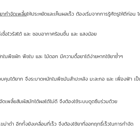
ยากำจัดเพลี้ย
ให้ประหยัดและเห็นผลเร็ว ต้องเริ่มจากการรู้ศัตรูให้ดีก่อน 
เชื้อไวรัสได้ และ ชอบอากาศร้อนชื้น และ แสงน้อย
กในพืชผัก พืชใบ และ ไม้ดอก มีความดื้อยาได้ง่ายหากใช้ยาซ้ำๆ
บคุมได้ยาก จึงระบาดหนักในพืชมันสำปะหลัง มะละกอ และ เฟื่องฟ้า เป็
ัดเพลี้ยสัมผัสมักได้ผลได้ไม่ดี จึงต้องใช้ระบบดูดซึมร่วมด้วย
่าดำ อีกทั้งยังเคลื่อนที่เร็ว จึงต้องใช้ยาที่ออกฤทธิ์เร็วในการกำจัด