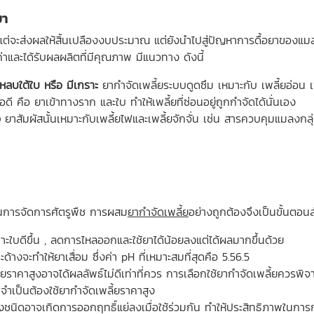
ยา
ต่จะส่งผลให้สิ้นเปลืองงบประมาณ แต่ยังนำไปสู่ปัญหาการดื้อยาของแมล
ค่าและได้รับผลผลิตที่มีคุณภาพ มีแนวทาง ดังนี้
หลบใต้ใบ หรือ มีเกราะ
ยากำจัดเพลี้ยระบบดูดซึม เหมาะกับ เพลี้ยอ่อน เพ
ดี คือ ยาเข้าทางราก และใบ ทำให้เพลี้ยที่ซ่อนอยู่ถูกกำจัดได้นั่นเอง
็ว
ยาสัมผัสนั้นเหมาะกับเพลี้ยไฟและเพลี้ยจักจั่น เช่น สารควบคุมแมลงก
นการจัดการศัตรูพืช การผสม
ยากำจัดเพลี้ย
อย่างถูกต้องจึงเป็นขั้นตอนส
กาะใบดีขึ้น , ลดการไหลออกและใช้ยาได้น้อยลงแต่ได้ผลมากขึ้นด้วย
ะด้างจะทำให้ยาเสื่อม ซึ่งค่า pH ที่เหมาะสมที่สุดคือ 5.56.5
้ยราคาสูงอาจได้ผลลัพธ์ไม่ดีเท่าที่ควร การเลือกใช้ยากำจัดเพลี้ยควร
่จำเป็นต้องใช้ยากำจัดเพลี้ยราคาสูง
งชนิดอาจเกิดการออกฤทธิ์แย่ลงเมื่อใช้ร่วมกัน ทำให้ประสิทธิภาพในการก