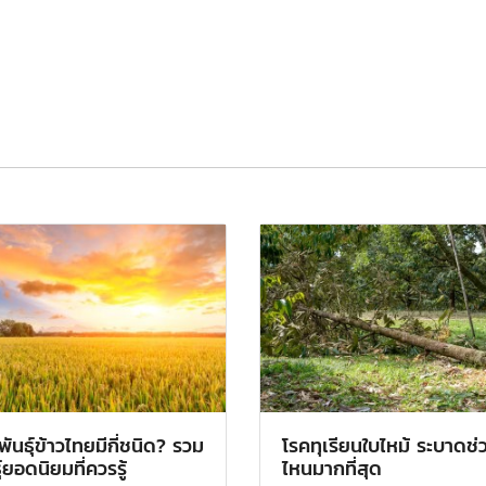
ันธุ์ข้าวไทยมีกี่ชนิด? รวม
โรคทุเรียนใบไหม้ ระบาดช่
ุ์ยอดนิยมที่ควรรู้
ไหนมากที่สุด